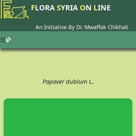
F
LORA
S
YRIA
O
N
L
INE
An Initiative By Dr.
Mwaffak Chikhali
Papaver dubium
L.