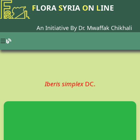
F
LORA
S
YRIA
O
N
L
INE
An Initiative By Dr.
Mwaffak Chikhali
Iberis simplex
DC.