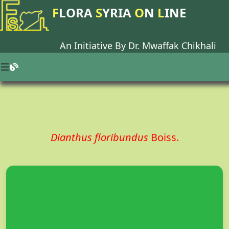
F
LORA
S
YRIA
O
N
L
INE
An Initiative By Dr.
Mwaffak Chikhali
Dianthus floribundus
Boiss.