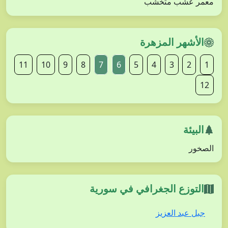
معمر عشب متخشب
الأشهر المزهرة
11
10
9
8
7
6
5
4
3
2
1
12
البيئة
الصخور
التوزع الجغرافي في سورية
جبل عبد العزيز