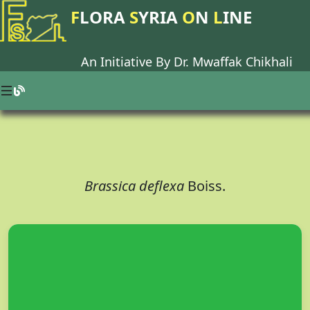
F
LORA
S
YRIA
O
N
L
INE
An Initiative By Dr.
Mwaffak Chikhali
Brassica deflexa
Boiss.