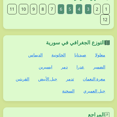
11
10
9
8
7
6
5
4
3
2
1
12
التوزع الجغرافي في سورية
معلولا
صيدنايا
الخاتونية
الديماس
الضمير
عدرا
دمر
ابسيرين
معرة النعمان
تدمر
جبل الأبيض
القريتين
جبل العميري
السخنة
المراجع