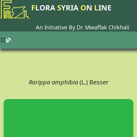
F
LORA
S
YRIA
O
N
L
INE
An Initiative By Dr.
Mwaffak Chikhali
Rorippa amphibia
(L.) Besser