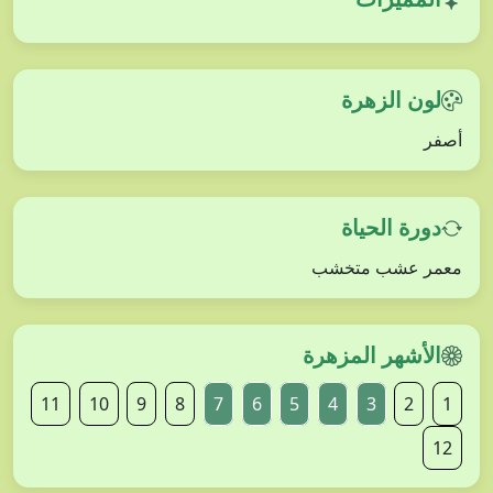
لون الزهرة
أصفر
دورة الحياة
معمر عشب متخشب
الأشهر المزهرة
11
10
9
8
7
6
5
4
3
2
1
12