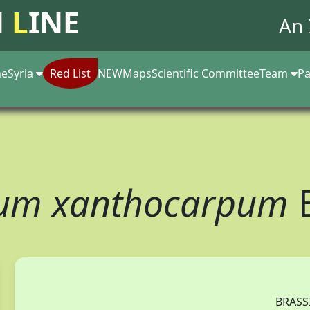
N
L
INE
An 
e
Syria
Red List
NEW
Maps
Scientific Committee
Team
Pa
sum xanthocarpum