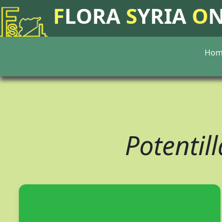
F
LORA
S
YRIA
O
Hom
Potentil