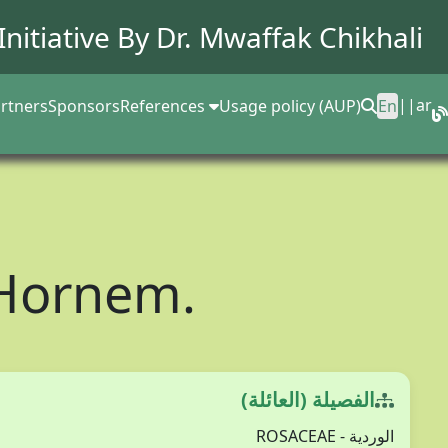
Initiative By Dr.
Mwaffak Chikhali
||
ar
rtners
Sponsors
References
Usage policy (AUP)
En
 Hornem.
الفصيلة (العائلة)
الوردية - ROSACEAE