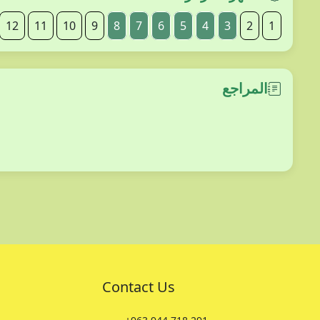
12
11
10
9
8
7
6
5
4
3
2
1
المراجع
Contact Us