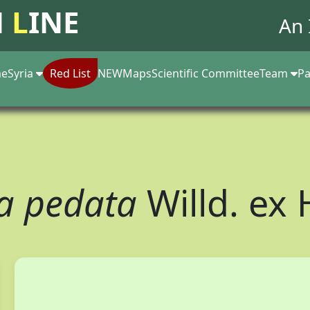
N
L
INE
An 
e
Syria
Red List
NEW
Maps
Scientific Committee
Team
Pa
la pedata
Willd. ex