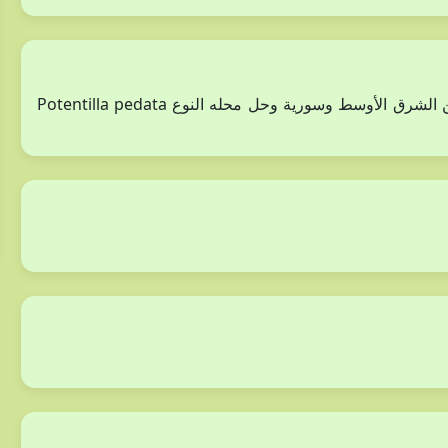
حسب مراجعات حديثة النوع Potentilla hirta L. مستبعد من الشرق الأوسط وسورية وحل محله النوع Potentilla pedata