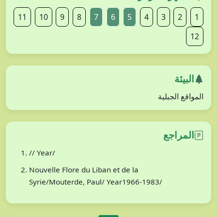
11
10
9
8
7
6
5
4
3
2
1
12
البيئة
المواقع الجبلية
المراجع
// Year/
Nouvelle Flore du Liban et de la
Syrie/Mouterde, Paul/ Year1966-1983/