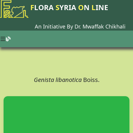
F
LORA
S
YRIA
O
N
L
INE
An Initiative By Dr.
Mwaffak Chikhali
Genista libanotica
Boiss.