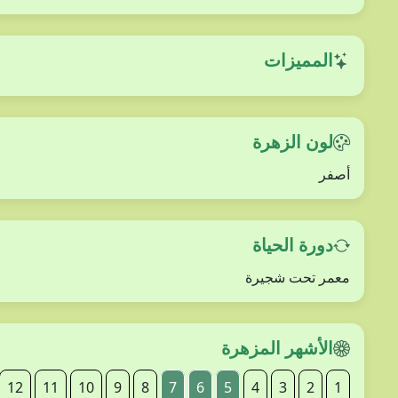
المميزات
لون الزهرة
أصفر
دورة الحياة
معمر تحت شجيرة
الأشهر المزهرة
12
11
10
9
8
7
6
5
4
3
2
1