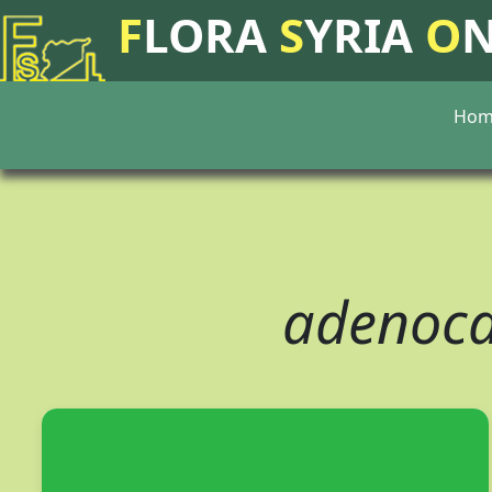
F
LORA
S
YRIA
O
Hom
adenoca