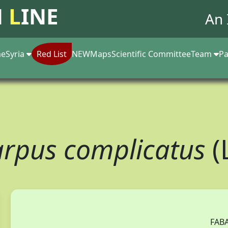
N
L
INE
An 
e
Syria
Red List
NEW
Maps
Scientific Committee
Team
Pa
rpus complicatus
(