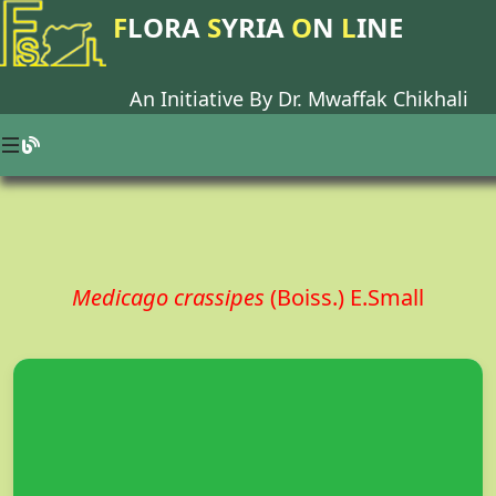
F
LORA
S
YRIA
O
N
L
INE
An Initiative By Dr.
Mwaffak Chikhali
Medicago crassipes
(Boiss.) E.Small