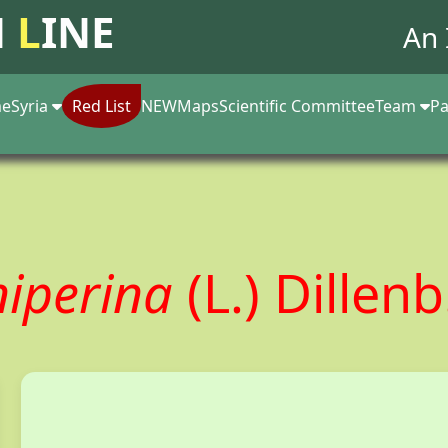
N
L
INE
An 
e
Syria
Red List
NEW
Maps
Scientific Committee
Team
Pa
niperina
(L.) Dillen