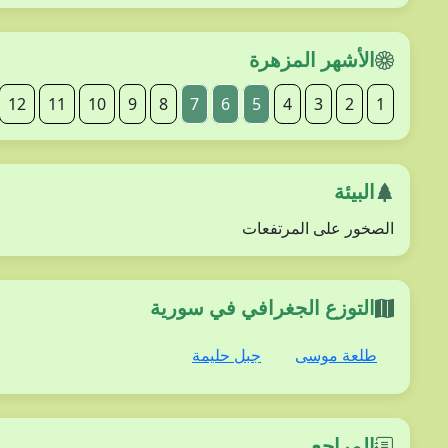
الأشهر المزهرة
12
11
10
9
8
7
6
5
4
3
2
1
البيئة
الصخور على المرتفعات
التوزع الجغرافي في سورية
طلعة موسى
جبل حليمة
المراجع