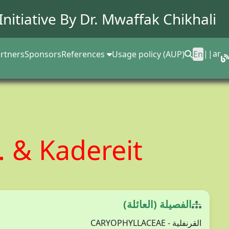
Initiative By Dr.
Mwaffak Chikhali
||
ar
rtners
Sponsors
References
Usage policy (AUP)
En
b. & Kadereit
الفصيلة (العائلة)
القرنفلية - CARYOPHYLLACEAE