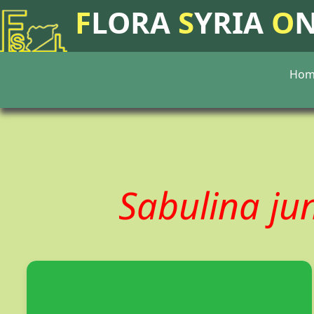
F
LORA
S
YRIA
O
Hom
Sabulina ju