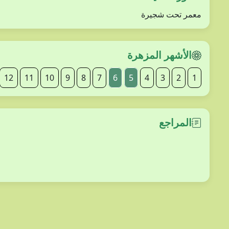
معمر تحت شجيرة
الأشهر المزهرة
12
11
10
9
8
7
6
5
4
3
2
1
المراجع