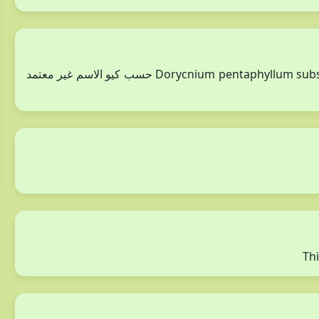
هناك مرادف حسب وهو Dorycnium pentaphyllum subsp. haussknechtii (Boiss.) Gams حسب كيو الاسم غير معتمد