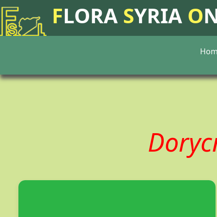
F
LORA
S
YRIA
O
Hom
Doryc