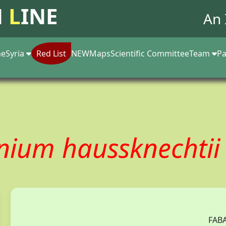
N
L
INE
An 
e
Syria
Red List
NEW
Maps
Scientific Committee
Team
Pa
nium haussknechti