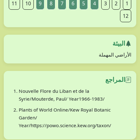
11
10
9
8
7
6
5
4
3
2
1
12
البيئة
الأراضي المهملة
المراجع
Nouvelle Flore du Liban et de la
Syrie/Mouterde, Paul/ Year1966-1983/
Plants of World Online/Kew Royal Botanic
Garden/
Year/https://powo.science.kew.org/taxon/