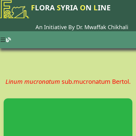
F
LORA
S
YRIA
O
N
L
INE
An Initiative By Dr.
Mwaffak Chikhali
Linum mucronatum
sub.mucronatum Bertol.