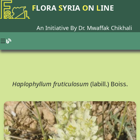
F
LORA
S
YRIA
O
N
L
INE
An Initiative By Dr.
Mwaffak Chikhali
Haplophyllum fruticulosum
(labill.) Boiss.