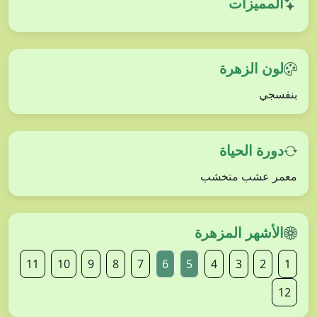
المميزات
لون الزهرة
بنفسجي
دورة الحياة
معمر عشب متخشب
الأشهر المزهرة
11
10
9
8
7
6
5
4
3
2
1
12