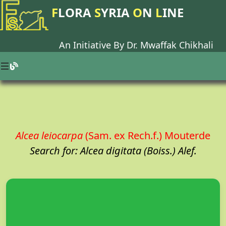
F
LORA
S
YRIA
O
N
L
INE
An Initiative By Dr.
Mwaffak Chikhali
Alcea leiocarpa
(Sam. ex Rech.f.) Mouterde
Search for: Alcea digitata (Boiss.) Alef.