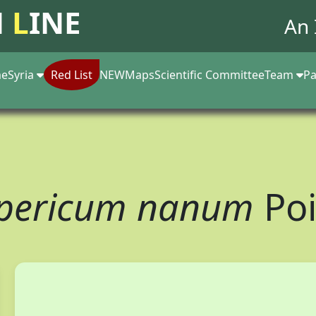
N
L
INE
An 
e
Syria
Red List
NEW
Maps
Scientific Committee
Team
Pa
pericum nanum
Poi