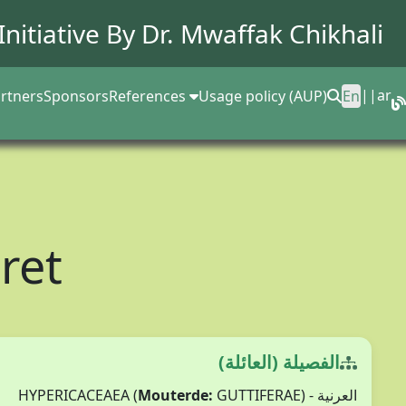
Initiative By Dr.
Mwaffak Chikhali
||
ar
rtners
Sponsors
References
Usage policy (AUP)
En
ret
الفصيلة (العائلة)
Mouterde:
GUTTIFERAE)
العرنية - HYPERICACEAEA (