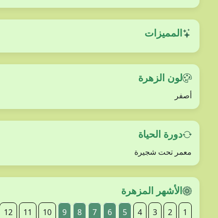
المميزات
لون الزهرة
أصفر
دورة الحياة
معمر تحت شجيرة
الأشهر المزهرة
12
11
10
9
8
7
6
5
4
3
2
1