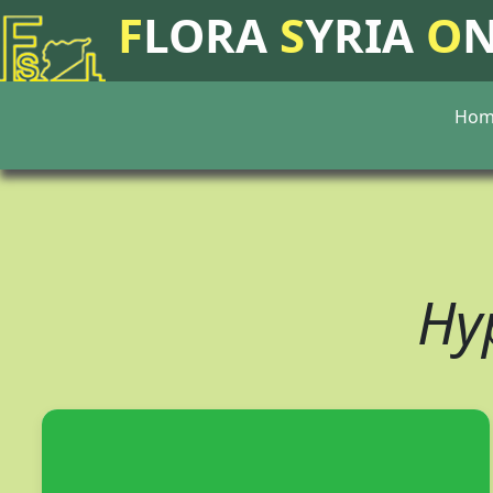
F
LORA
S
YRIA
O
Hom
Hy