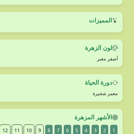
المميزات
لون الزهرة
أصفر مغبر
دورة الحياة
معمر شجيرة
الأشهر المزهرة
12
11
10
9
8
7
6
5
4
3
2
1