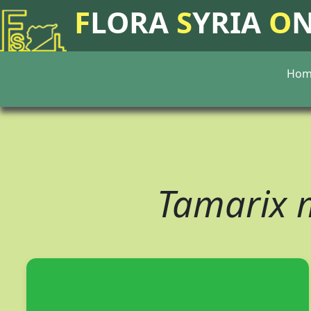
F
LORA
S
YRIA
O
Hom
Tamarix 