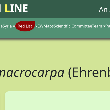
N
L
INE
An 
e
Syria
Red List
NEW
Maps
Scientific Committee
Team
Pa
macrocarpa
(Ehren