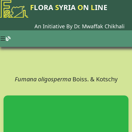
F
LORA
S
YRIA
O
N
L
INE
An Initiative By Dr.
Mwaffak Chikhali
Fumana oligosperma
Boiss. & Kotschy