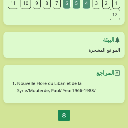
11
10
9
8
7
6
5
4
3
2
1
12
البيئة
المواقع المشجرة
المراجع
Nouvelle Flore du Liban et de la
Syrie/Mouterde, Paul/ Year1966-1983/