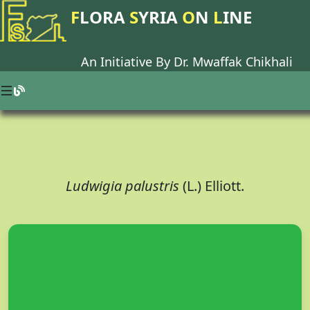
F
LORA
S
YRIA
O
N
L
INE
An Initiative By Dr.
Mwaffak Chikhali
Ludwigia palustris
(L.) Elliott.