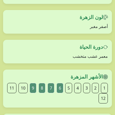
لون الزهرة
أصفر مغبر
دورة الحياة
معمر عشب متخشب
الأشهر المزهرة
11
10
9
8
7
6
5
4
3
2
1
12