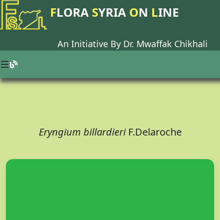
F
LORA
S
YRIA
O
N
L
INE
An Initiative By Dr.
Mwaffak Chikhali
Eryngium billardieri
F.Delaroche