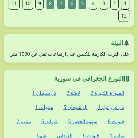
11
10
9
8
7
6
5
4
3
2
1
12
البيئة
على الترب الكارهة للكلس على ارتفاعات تقل عن 1000 متر
التوزع الجغرافي في سورية
الصورة الكبيرة 2
لاهثة 2
تل شيحان 1
تل عزرائيل 1
تل شيحان 5
هيتهات 1
قنوات 8
سهوة الخضر 5
قنوات 5
سليم 2
سليم 1
قنوات 6
الزبداني
شهبا