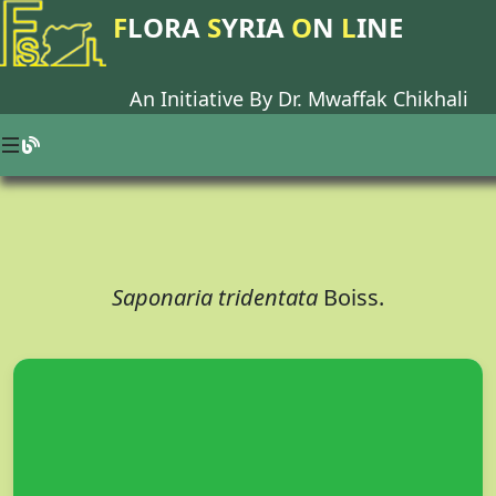
F
LORA
S
YRIA
O
N
L
INE
An Initiative By Dr.
Mwaffak Chikhali
Saponaria tridentata
Boiss.