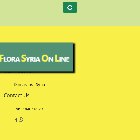
Our Address
Damascus - Syria
Contact Us
+963 944 718 291