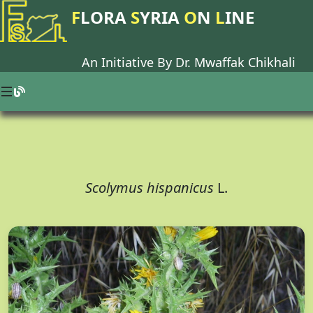
F
LORA
S
YRIA
O
N
L
INE
An Initiative By Dr.
Mwaffak Chikhali
Scolymus hispanicus
L.