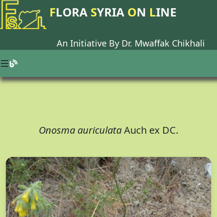
F
LORA
S
YRIA
O
N
L
INE
An Initiative By Dr.
Mwaffak Chikhali
Onosma auriculata
Auch ex DC.