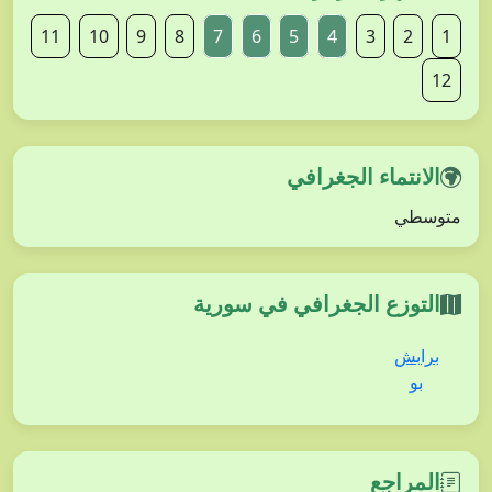
11
10
9
8
7
6
5
4
3
2
1
12
الانتماء الجغرافي
متوسطي
التوزع الجغرافي في سورية
برابش
بو
المراجع