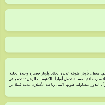
عشبي حولي، مفترش إلى شبه قائم، طوله حوالي 30 سم، مغطى بأوبار طويلة عديدة الخلايا وأوبار قصيرة وحيدة الخلية.
الأوراق بسيطة، معنقة، متقابلة، بيضاوية- متطاولة، طولها 2- 4 سم، حافتها مسننة تحمل أوباراً . الكؤيسات الزهرية تتجمع في
مجموعات هامية ابطية. الثمار علبة ثلاثية الكرابل، تحمل أوباراً ، البذور متطاولة، طولها 1مم، رباعية الأضلاع، مدببة قليلا من