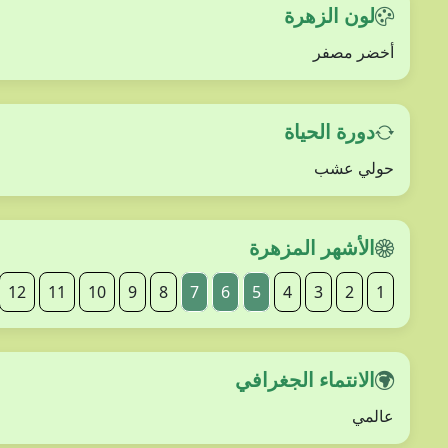
لون الزهرة
أخضر مصفر
دورة الحياة
حولي عشب
الأشهر المزهرة
12
11
10
9
8
7
6
5
4
3
2
1
الانتماء الجغرافي
عالمي