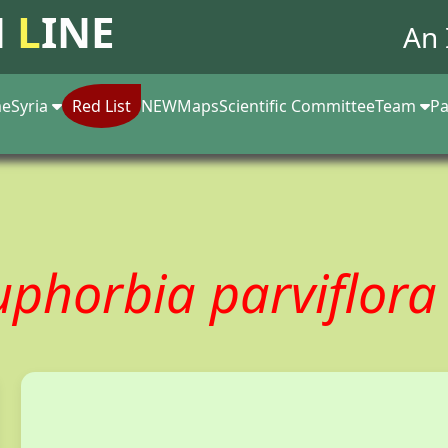
N
L
INE
An 
e
Syria
Red List
NEW
Maps
Scientific Committee
Team
Pa
uphorbia parviflor