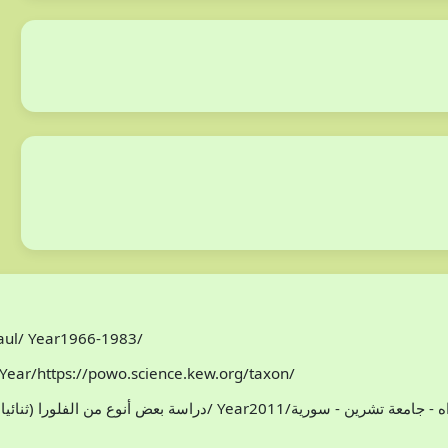
Paul/ Year1966-1983/
Year/https://powo.science.kew.org/taxon/
افظة اللاذقية/ سوريا/محمد هادي مخلوف/ Year2011/اطروحة دكتوراه - جامعة تشرين - سورية