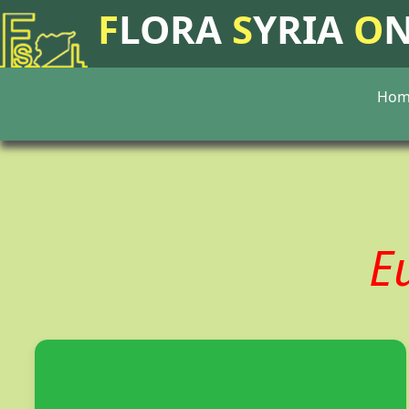
F
LORA
S
YRIA
O
Hom
E