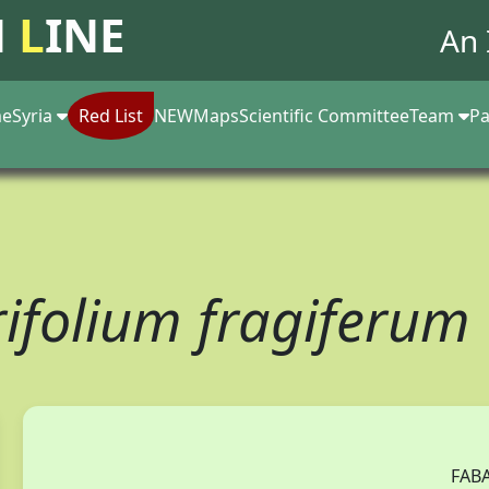
N
L
INE
An 
e
Syria
Red List
NEW
Maps
Scientific Committee
Team
Pa
rifolium fragiferum