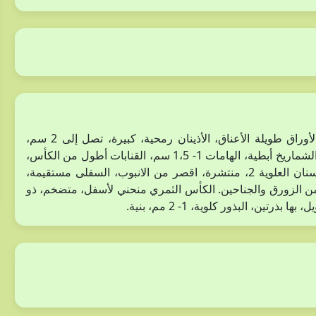
نبات عشبي معمر، ذو سوق جارية تكون جذوراً عند العقد. الأوراق طويلة الأعناق، الأذينان رمحية، كبيرة، تصل إلى 2 سم،
الوريقات 1- 2 سم، بيضاوية – إهليليجية، مسننة، القمة غائرة. الشماريخ أبطية، الهامات 1- 1،5 سم، القنابات أطول من الكأس،
رمحية، الكأس يحمل أوباراًاً كثيفةً، الأسنان غير متساوية، الأسنان العلوية 2، منتشرة، اقصر من الانبوب، السفلى مستقيمة،
من الزورق والجناحين. الكأس الثمري منحني لأسفل، متضخم، ذو
ين، البذور كلوية، 1- 2 مم، بنية.