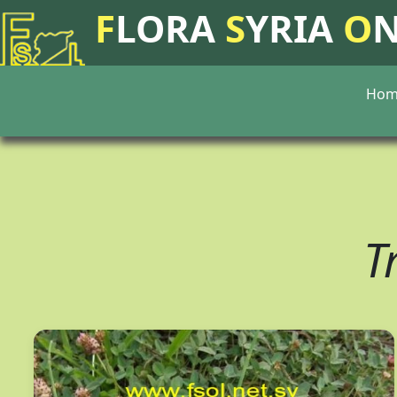
F
LORA
S
YRIA
O
Hom
T