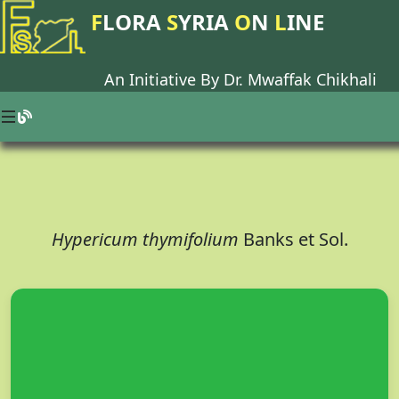
F
LORA
S
YRIA
O
N
L
INE
An Initiative By Dr.
Mwaffak Chikhali
Hypericum thymifolium
Banks et Sol.