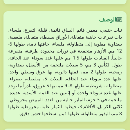
الوصف
نبات جنيبي، معمر، قائم. الساق قائمة، قليلة التفرع، ملساء،
ذات تفرعات جابنية متقابلة. الأوراق بسيطة، متقابلة، ملعقية،
بيضاوية مقلوبة إلى متطاولة، ملساء، حافتها تامة، طولها 5-
12 مم. الأزهار متجمعة في نورات محدودة طرفية، متفرعة
جانبياً. القنابات طولها 1,5 مم عليها غدد سوداء عند الحافة.
طول الكأس 3 مم، 5 سبلات ملتحمة من الأسفل، بيضاوية-
رمحية، طولها 2 مم، قمتها دائرية، بها عرق وسطي واحد،
عليها غدد سوداء عند الحافة. البتلات 5، منفصلة، صفراء،
متطاولة - شريطية، طولها 8- 9 مم، بها 5 عروق، نادراً ما توجد
عليها غدة سوداء واحدة أو إثنتين عند القمة. الأسدية عديدة،
ملتحمة في 3 حزم، المآبر خالية من الغدد. المبيض مخروطي،
ثلاثي الكرابل، الأقلام 3، خيطية. الثمار علبة، مخروطية طولها
8 مم، البذور متطاولة، طولها 1مم، سطحها خشن دقيق.