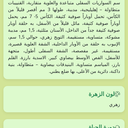
سم السواريات السفلى متباعدة والعلوية متقاربة، القنييبات
متطاولة – إهليليجية، مدببة، طولها 3 مم أقصر قليلاً من
الكأس، تحمل أوباراً صوفية كثيفة. الكأس 5- 7 مم، يحمل
أوباراً صوفية كثيفة، مائل قليلاً من الأسفل، به حلقة أوبار
صوفية كثيفة جداً من الداخل، الأسنان مثلثية، 1,5 مم، مدببة
مشوكة، متساوية، مستقيمة. التويج زهري، حوالي 1,5 سم،
الإنبوب به حلقة من الأوبار الداخلية، الشفة العلوية قصيرة،
مستقيمة، غير مفصصة، الشفة السفلى أطول، متجهة
للأسفل، الفص الأوسط بيضاوي كبير. الاسدية بارزة. القلم
بارز، المياسم متساوية. البنيدقات بيضاوية – متطاولة، بنية
داكنة، دائرية من الأعلى، بها ضلع بطني.
لون الزهرة
زهري
دورة الحياة