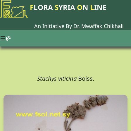
F
LORA
S
YRIA
O
N
L
INE
An Initiative By Dr.
Mwaffak Chikhali
Stachys viticina
Boiss.