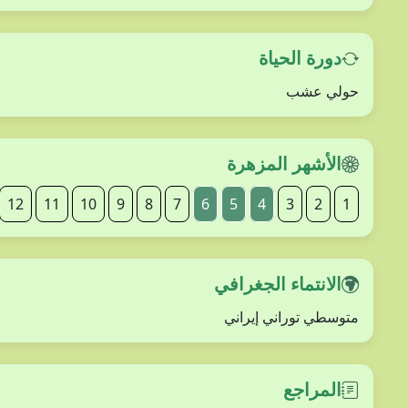
دورة الحياة
حولي عشب
الأشهر المزهرة
12
11
10
9
8
7
6
5
4
3
2
1
الانتماء الجغرافي
متوسطي توراني إيراني
المراجع