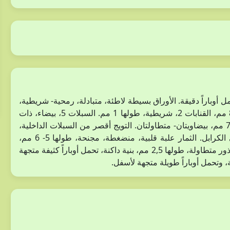
قائم، غير متفرع، يحمل أوباراً دقيقة. الأوراق بسيطة لاطئة، متبادلة، رمحية- شريطية،
طولها 1- 2 سم، حوافها تامة. النورة راسيمية، طول الزهرة 8 مم، القنابات 2، شريطية، طولها 1 مم. السبلات 5، بيضاء، ذات
عروق خضراء، الخارجية 3، طولها 3 مم، الداخلية 2، طولهما 7 مم، بيضاويتان- متطاولتان. التويج أقصر من السبلات الداخلية،
زهري اللون. الأسدية 8، ملتحمة عند المنتصف. المبيض ثنائي الكرابل. الثمار علبة قلبية، منضغطة، مجنحة، طولها 5- 6 مم،
سطحها خشن دقيق، بها حجرتين، كل حجرة بها بذرة واحدة، البذور متطاولة، طولها 2,5 مم، بنية داكنة، تحمل أوباراً كثيفة متجهة
 وتحمل أوباراً طويلة متجهة لأسفل.