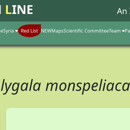
N
L
INE
An 
e
Syria
Red List
NEW
Maps
Scientific Committee
Team
Pa
lygala monspeliac