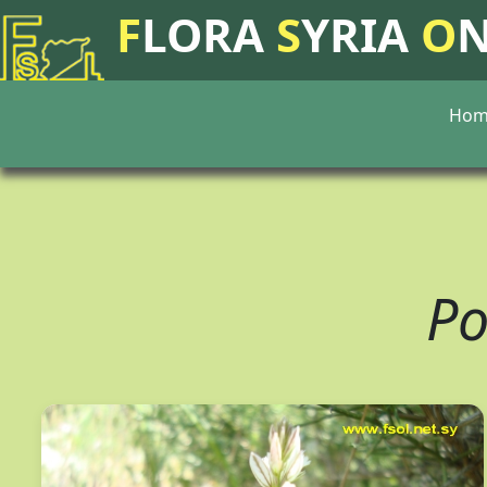
F
LORA
S
YRIA
O
Hom
Po