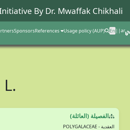
Initiative By Dr.
Mwaffak Chikhali
||
ar
rtners
Sponsors
References
Usage policy (AUP)
En
a
L.
الفصيلة (العائلة)
العقدية - POLYGALACEAE