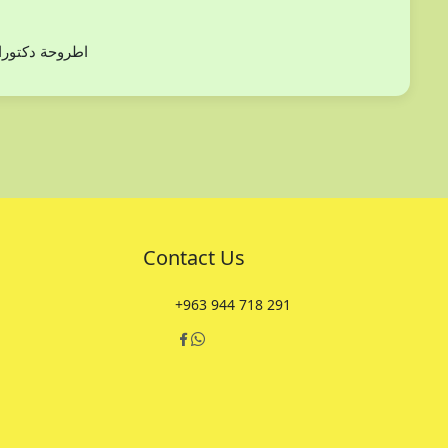
دراسة بعض أنوع من الفلورا (ثنائيات الفلقة) في مح
Contact Us
+963 944 718 291