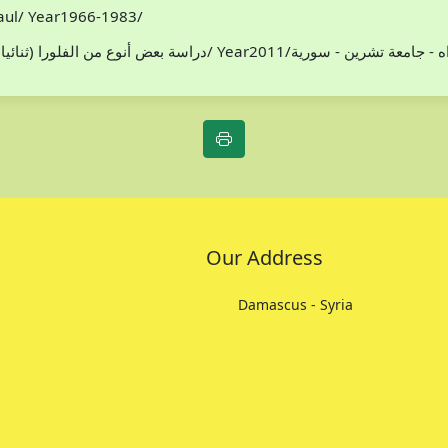
Paul/ Year1966-1983/
افظة اللاذقية/ سوريا/محمد هادي مخلوف/ Year2011/اطروحة دكتوراه - جامعة تشرين - سورية
Our Address
Damascus - Syria