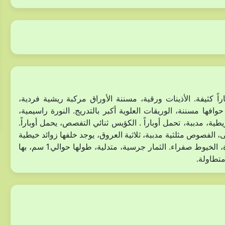
 كثيفة. الأذينات ورقية، مسننة الأوراق مركبة ريشية فردية،
3- 5 أزواج، بيضاوية متطاولة، طولها 0,5 – 5 سم حوافها مسننة، الوريقات العلوية أكبر بالتدريج. النورة راسيمية،
2 مم، الفصوص رمحية- شريطية، مدببة، تحمل أوباراً . الكؤيس ثنائي التفصص، يحمل أوباراً.
لفصوص مثلثية مدببة، ثلاثية العروق، يوجد خلفها زوائد خيطية
غزيرة. البتلات منفصلة، صفراء، متطاولة. الأسدية عديدة، حرة، الخيوط صفراء. الثمار جرسية، متدلية، طولها حوالي1 سم، بها