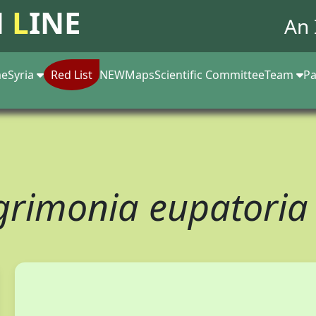
N
L
INE
An 
e
Syria
Red List
NEW
Maps
Scientific Committee
Team
Pa
grimonia eupatori