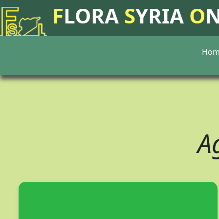
F
LORA
S
YRIA
O
Hom
A