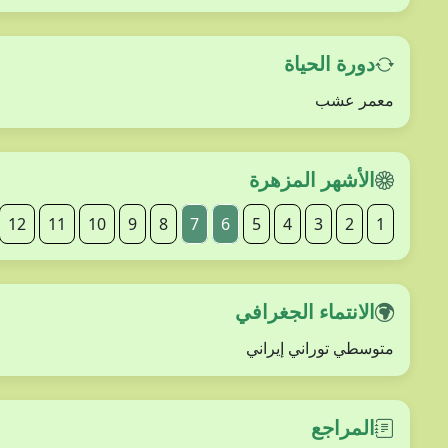
دورة الحياة
معمر عشب
الأشهر المزهرة
12
11
10
9
8
7
6
5
4
3
2
1
الانتماء الجغرافي
متوسطي توراني إيراني
المراجع