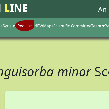
N
L
INE
An 
e
Syria
Red List
NEW
Maps
Scientific Committee
Team
Pa
nguisorba minor
Sc