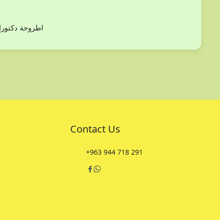
دراسة بعض أنوع من الفلورا (ثنائيات الفلقة) في مح
Contact Us
+963 944 718 291