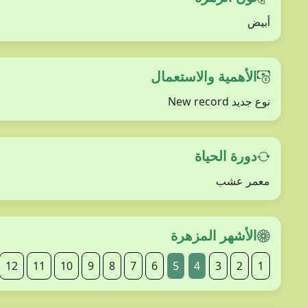
أبيض
الأهمية والاستعمال
نوع جديد New record
دورة الحياة
معمر عشب
الأشهر المزهرة
12
11
10
9
8
7
6
5
4
3
2
1