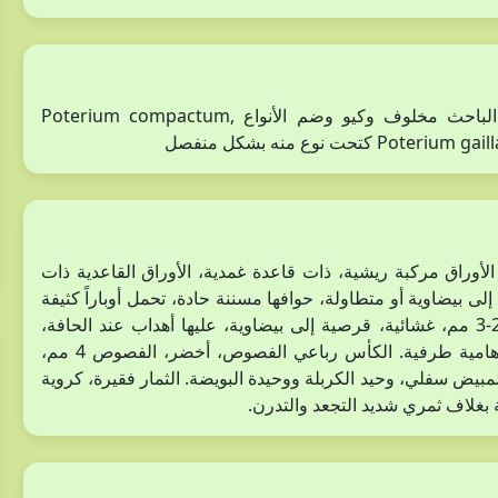
نوع جديد تمت إضافته بناء على مراجعات حديثة وأعمال الباحث مخلوف وكيو وضم الأنواع Poterium compactum,
نوع منه بشكل منفصل
ملس، جذره سميك، الأوراق مركبة ريشية، ذات قاعدة غمدية، الأوراق القاعدية ذات
1- 30 سم، الوريقات 3- 12 زوج قرصية إلى بيضاوية أو متطاولة، حوافها مسننة حادة، تحمل أوباراً كثيفة
من الأسفل وخفيفة إلى جرداء من الأعلى. القنييبات طولها 2-3 مم، غشائية، قرصية إلى بيضاوية، عليها أهداب عند الحافة،
وأوبار خفيفة على السطح العلوي. تترتب الأزهار في نورات هامية طرفية. الكأس رباعي الفصوص، أخضر، الفصوص 4 مم،
مبيض سفلي، وحيد الكربلة ووحيدة البويضة. الثمار فقيرة، كروية