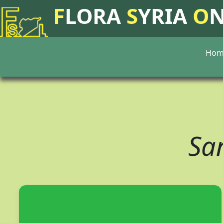
F
LORA
S
YRIA
O
Hom
Sa