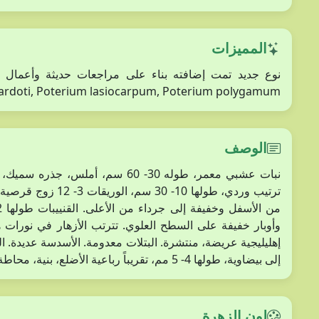
المميزات
Poterium gaillardoti, Poterium lasiocarpum, Poterium polygamum كتحت 
الوصف
نبات عشبي معمر، طوله 30- 60 سم، أ
ترتيب وردي، طولها 0
إهليليجية عريضة، منتشرة. البتلات معدومة. الأسدسة عديدة. ال
إلى بيضاوية، طولها 4- 5 مم، تقريباً رباعية الأضلع، بنية، محاطة بغلاف ثمري شديد التجعد والتدرن.
لون الزهرة