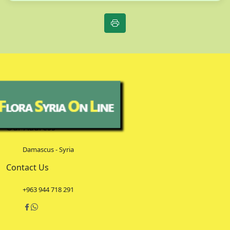
Our Address
Damascus - Syria
Contact Us
+963 944 718 291