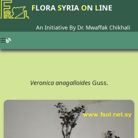
F
LORA
S
YRIA
O
N
L
INE
An Initiative By Dr.
Mwaffak Chikhali
Veronica anagalloides
Guss.