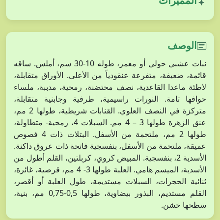
المميزات
الوصف
نبات عشبي حولي أو معمر، طوله 10-30 سم، أملس. ساقه
قائمة، ضعيفة، متفرعة عنقودياً من الأعلى. الأوراق متقابلة،
لاطئة ماعدا القاعدية، نصف محتضنة، رمحية، مدببة، ملساء
حوافها تامة. النورات راسيمية، طرفية وجابنية متقابلة،
متركزة في النصف العلوي. القنابات شريطية، طولها 2 مم،
عنق الزهرة طولها 3 – 4 مم. السبلات 4، رمحية- متطاولة،
طولها 2 مم، ملتحمة من الأسفل. البتلات ذات 4 فصوص
عميقة، ملتحمة من الأسفل، بنفسجية فاتحة ذات عروق داكنة.
الأسدية 2، بنفسجية. المبيض كروي، كربلتين، القلم أطول من
الأسدية، الميسم هامي. العلبة طولها 3- 4 مم، قرصية، غائرة،
ثنائية الحجرات، السبلات مستديمة، طول العلبة أو أقصر،
القلم مستديم، البذور بيضاوية، طولها 0,5-0,75 مم، بنية،
سطحها خشن.