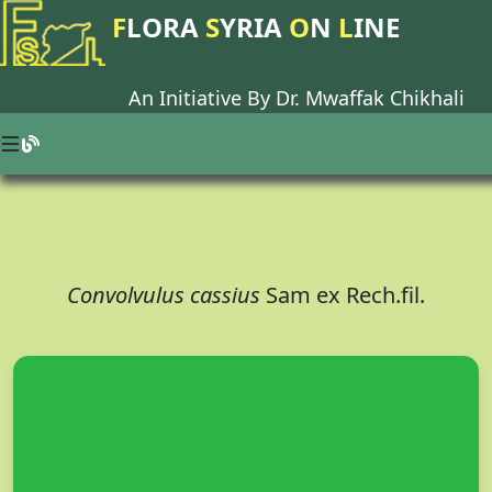
F
LORA
S
YRIA
O
N
L
INE
An Initiative By Dr.
Mwaffak Chikhali
Convolvulus cassius
Sam ex Rech.fil.