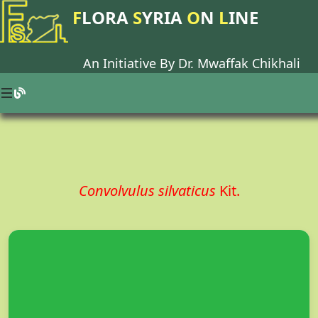
F
LORA
S
YRIA
O
N
L
INE
An Initiative By Dr.
Mwaffak Chikhali
Convolvulus silvaticus
Kit.