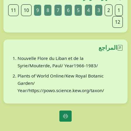
11
10
9
8
7
6
5
4
3
2
1
12
المراجع
Nouvelle Flore du Liban et de la
Syrie/Mouterde, Paul/ Year1966-1983/
Plants of World Online/Kew Royal Botanic
Garden/
Year/https://powo.science.kew.org/taxon/