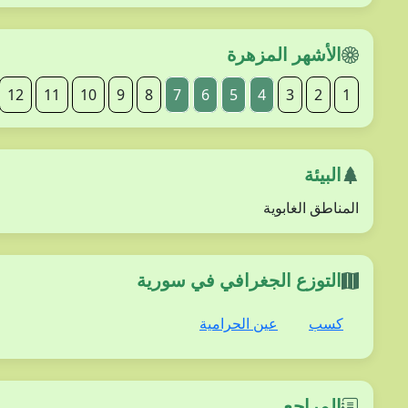
الأشهر المزهرة
12
11
10
9
8
7
6
5
4
3
2
1
البيئة
المناطق الغابوية
التوزع الجغرافي في سورية
كسب
عين الحرامية
المراجع