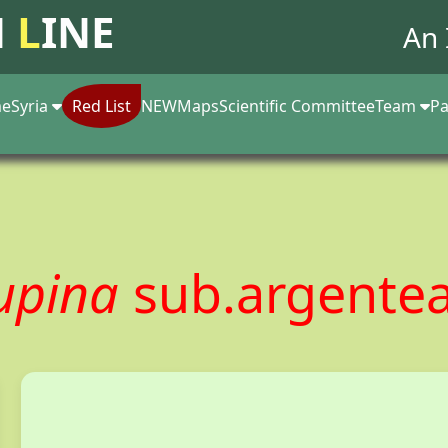
N
L
INE
An 
e
Syria
Red List
NEW
Maps
Scientific Committee
Team
Pa
supina
sub.argente