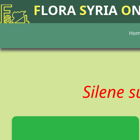
F
LORA
S
YRIA
O
Hom
Silene 