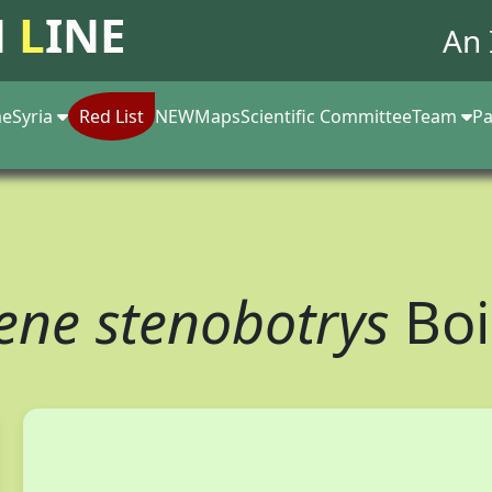
N
L
INE
An 
e
Syria
Red List
NEW
Maps
Scientific Committee
Team
Pa
lene stenobotrys
Boi