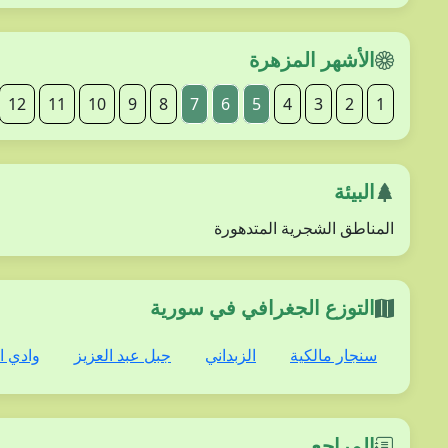
الأشهر المزهرة
12
11
10
9
8
7
6
5
4
3
2
1
البيئة
المناطق الشجرية المتدهورة
التوزع الجغرافي في سورية
سنجار مالكية
الزبداني
جبل عبد العزيز
وادي ا
المراجع