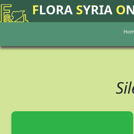
F
LORA
S
YRIA
O
Hom
Si