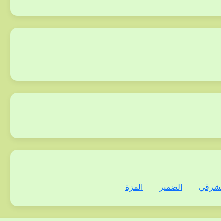
لشرقي
الضمير
المزة