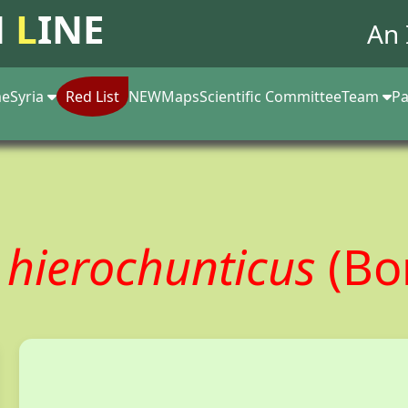
N
L
INE
An 
e
Syria
Red List
NEW
Maps
Scientific Committee
Team
Pa
hierochunticus
(Bo