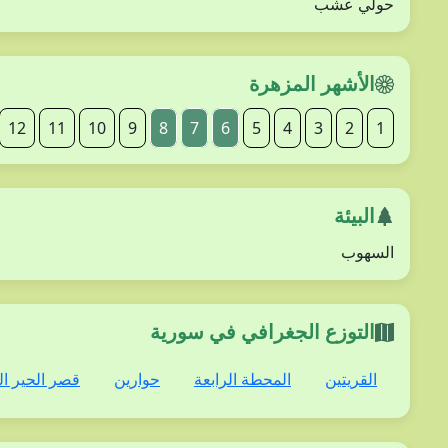
حولي عشب
الأشهر المزهرة
12
11
10
9
8
7
6
5
4
3
2
1
البيئة
السهوب
التوزع الجغرافي في سورية
القريتين
المحطة الرابعة
حوارين
قصر الحير ا