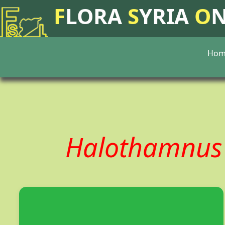
F
LORA
S
YRIA
O
Hom
Halothamnus 