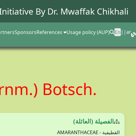
Initiative By Dr.
Mwaffak Chikhali
||
ar
rtners
Sponsors
References
Usage policy (AUP)
En
rnm.) Botsch.
الفصيلة (العائلة)
القطيفية - AMARANTHACEAE