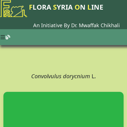
F
LORA
S
YRIA
O
N
L
INE
An Initiative By Dr.
Mwaffak Chikhali
Convolvulus dorycnium
L.