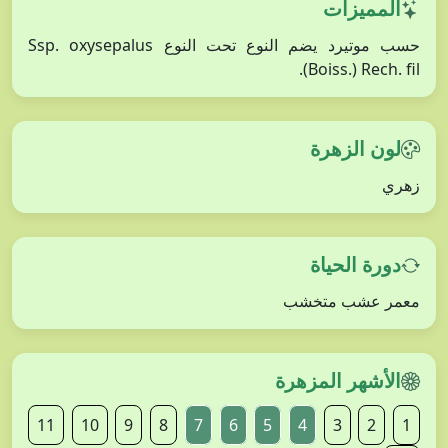
المميزات
حسب موتيرد يضم النوع تحت النوع Ssp. oxysepalus
(Boiss.) Rech. fil.
لون الزهرة
زهري
دورة الحياة
معمر عشب متخشب
الأشهر المزهرة
11
10
9
8
7
6
5
4
3
2
1