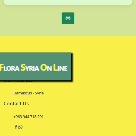
Our Address
Damascus - Syria
Contact Us
+963 944 718 291