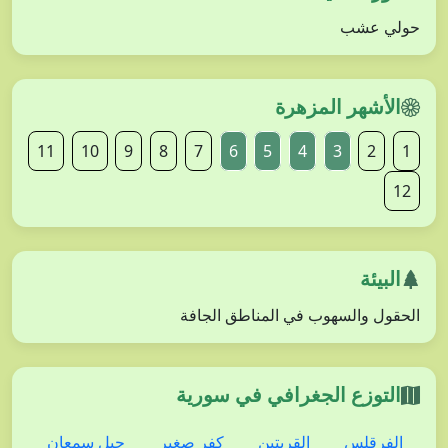
حولي عشب
الأشهر المزهرة
11
10
9
8
7
6
5
4
3
2
1
12
البيئة
الحقول والسهوب في المناطق الجافة
التوزع الجغرافي في سورية
الفرقلس
القريتين
كفر صغير
جبل سمعان