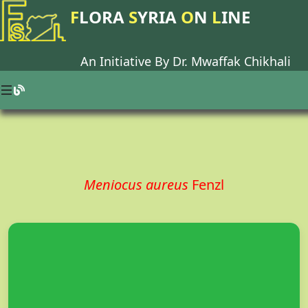
F
LORA
S
YRIA
O
N
L
INE
An Initiative By Dr.
Mwaffak Chikhali
Meniocus aureus
Fenzl