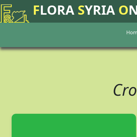
F
LORA
S
YRIA
O
Hom
Cr