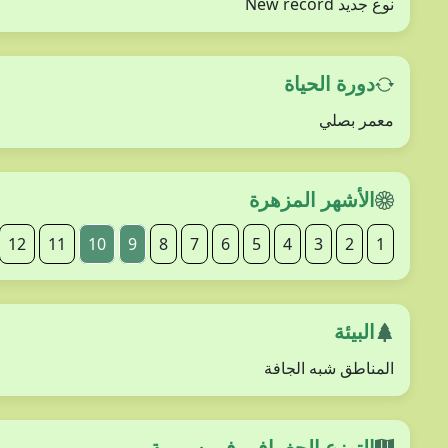
نوع جديد New record
دورة الحياة
معمر بصلي
الأشهر المزهرة
12
11
10
9
8
7
6
5
4
3
2
1
البيئة
المناطق شبه الجافة
التوزع الجغرافي في سورية