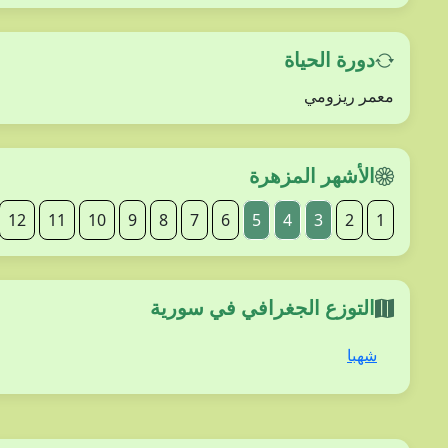
دورة الحياة
معمر ريزومي
الأشهر المزهرة
12
11
10
9
8
7
6
5
4
3
2
1
التوزع الجغرافي في سورية
شهبا