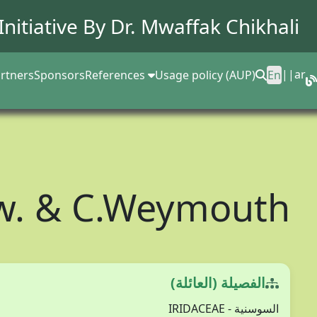
Initiative By Dr.
Mwaffak Chikhali
||
ar
rtners
Sponsors
References
Usage policy (AUP)
En
kw. & C.Weymouth
الفصيلة (العائلة)
السوسنية - IRIDACEAE