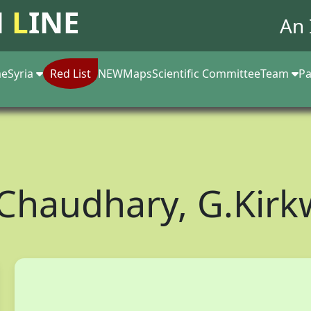
N
L
INE
An 
e
Syria
Red List
NEW
Maps
Scientific Committee
Team
Pa
Chaudhary, G.Kir