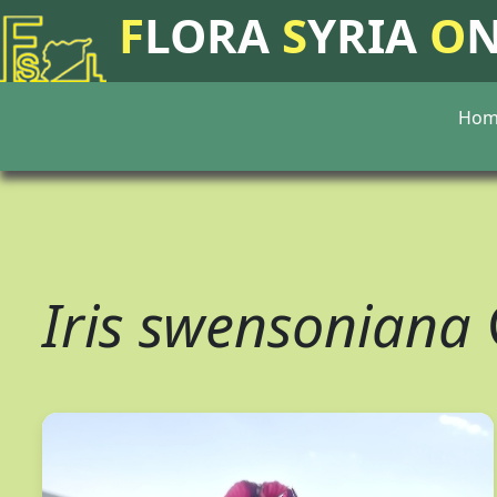
F
LORA
S
YRIA
O
Hom
Iris swensoniana