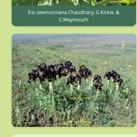
Iris swensoniana Chaudhary, G.Kirkw. &
C.Weymouth