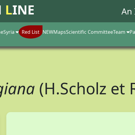
N
L
INE
An 
e
Syria
Red List
NEW
Maps
Scientific Committee
Team
Pa
igiana
(H.Scholz et