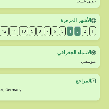
حولي عشب
الأشهر المزهرة
12
11
10
9
8
7
6
5
4
3
2
1
الانتماء الجغرافي
متوسطي
المراجع
gart, Germany