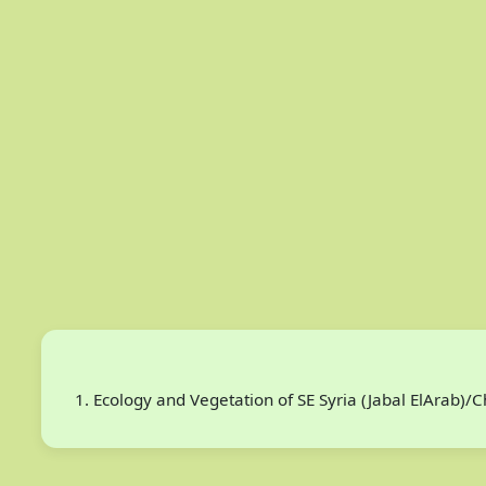
Ecology and Vegetation of SE Syria (Jabal ElArab)