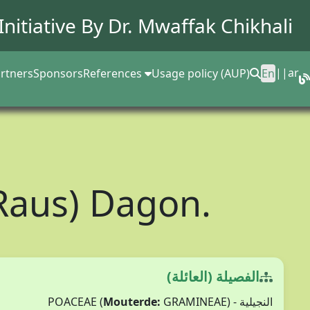
Initiative By Dr.
Mwaffak Chikhali
||
ar
rtners
Sponsors
References
Usage policy (AUP)
En
 Raus) Dagon.
الفصيلة (العائلة)
Mouterde:
GRAMINEAE)
النجيلية - POACEAE (