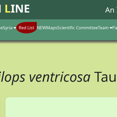
N
L
INE
An 
e
Syria
Red List
NEW
Maps
Scientific Committee
Team
Pa
ilops ventricosa
Tau