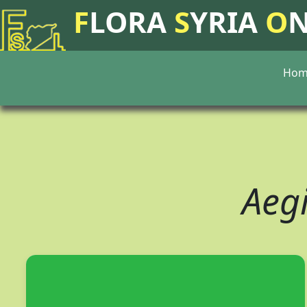
F
LORA
S
YRIA
O
Hom
Aeg