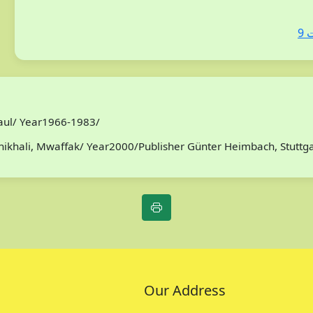
 9
Paul/ Year1966-1983/
/Chikhali, Mwaffak/ Year2000/Publisher Günter Heimbach, Stutt
Our Address