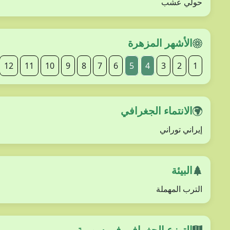
حولي عشب
الأشهر المزهرة
12
11
10
9
8
7
6
5
4
3
2
1
الانتماء الجغرافي
إيراني توراني
البيئة
الترب المهملة
التوزع الجغرافي في سورية