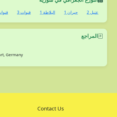
عتيل 2
حبران 1
البلاطة 1
قنوات 3
قنوات
المراجع
gart, Germany
Contact Us