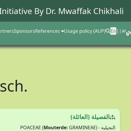
Initiative By Dr.
Mwaffak Chikhali
||
ar
rtners
Sponsors
References
Usage policy (AUP)
En
sch.
الفصيلة (العائلة)
Mouterde:
GRAMINEAE)
النجيلية - POACEAE (