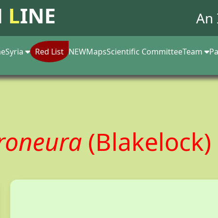
N
L
INE
An 
e
Syria
Red List
NEW
Maps
Scientific Committee
Team
Pa
yroneura
(Blakelock)