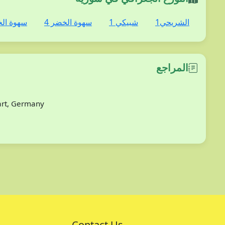
الشريحي1
شبيكي 1
سهوة الخضر 4
سهوة الخ
المراجع
gart, Germany
Contact Us