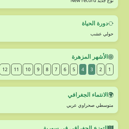
نوع جديد New record
دورة الحياة
حولي عشب
الأشهر المزهرة
12
11
10
9
8
7
6
5
4
3
2
1
الانتماء الجغرافي
متوسطي صحراوي عربي
التوزع الجغرافي في سورية