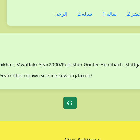
ضر 2
سالة 1
سالة 2
الرحى
/Chikhali, Mwaffak/ Year2000/Publisher Günter Heimbach, Stutt
Year/https://powo.science.kew.org/taxon/
Our Address