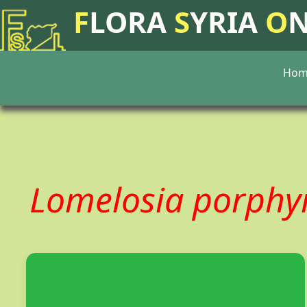
F
LORA
S
YRIA
O
Hom
Lomelosia porph