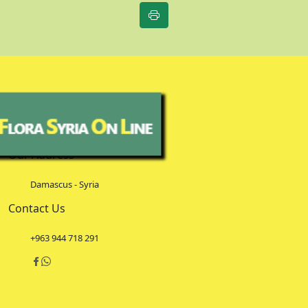
Our Address
Damascus - Syria
Contact Us
+963 944 718 291