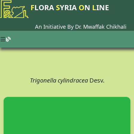
F
LORA
S
YRIA
O
N
L
INE
An Initiative By Dr.
Mwaffak Chikhali
Trigonella cylindracea
Desv.