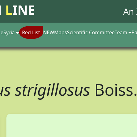
N
L
INE
An 
e
Syria
Red List
NEW
Maps
Scientific Committee
Team
Pa
s strigillosus
Boiss