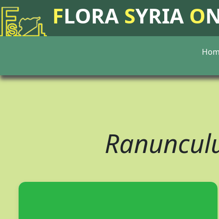
F
LORA
S
YRIA
O
Hom
Ranunculu