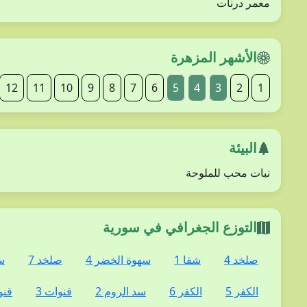
معمر درنات
الأشهر المزهرة
12
11
10
9
8
7
6
5
4
3
2
1
البيئة
نبات محب للملوحة
التوزع الجغرافي في سورية
صلخد 4
شقا 1
سهوة الخضر 4
صلخد 7
س
الكفر 5
الكفر 6
سد الروم 2
قنوات 3
قنو