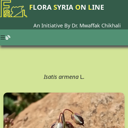
F
LORA
S
YRIA
O
N
L
INE
An Initiative By Dr.
Mwaffak Chikhali
Isatis armena
L.