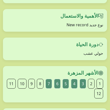
الأهمية والاستعمال
نوع جديد New record
دورة الحياة
حولي عشب
الأشهر المزهرة
11
10
9
8
7
6
5
4
3
2
1
12