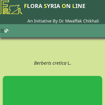
F
LORA
S
YRIA
O
N
L
INE
An Initiative By Dr.
Mwaffak Chikhali
Berberis cretica
L.