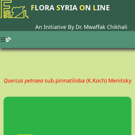
F
LORA
S
YRIA
O
N
L
INE
An Initiative By Dr.
Mwaffak Chikhali
Quercus petraea
sub.pinnatiloba (K.Koch) Menitsky