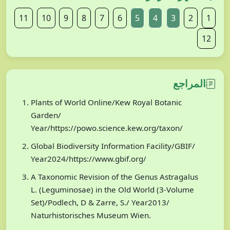
11
10
9
8
7
6
5
4
3
2
1
12
المراجع
Plants of World Online/Kew Royal Botanic
Garden/
Year/https://powo.science.kew.org/taxon/
Global Biodiversity Information Facility/GBIF/
Year2024/https://www.gbif.org/
A Taxonomic Revision of the Genus Astragalus
L. (Leguminosae) in the Old World (3-Volume
Set)/Podlech, D & Zarre, S./ Year2013/
Naturhistorisches Museum Wien.