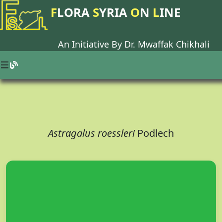
F
LORA
S
YRIA
O
N
L
INE
An Initiative By Dr.
Mwaffak Chikhali
Astragalus roessleri
Podlech