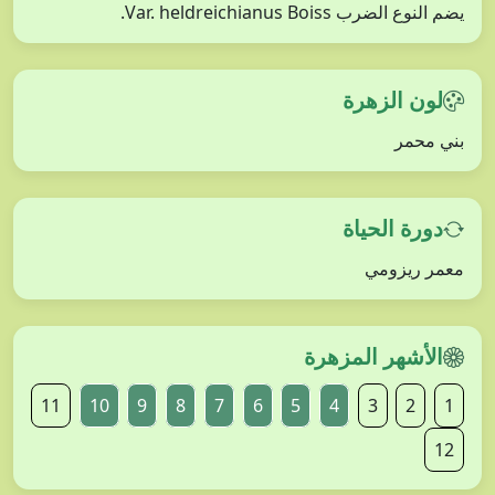
يضم النوع الضرب Var. heldreichianus Boiss.
لون الزهرة
بني محمر
دورة الحياة
معمر ريزومي
الأشهر المزهرة
11
10
9
8
7
6
5
4
3
2
1
12