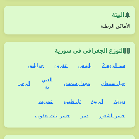
البيئة
الأماكن الرطبة
التوزع الجغرافي في سورية
سد الروم 2
بانياس
عفرين
جرابلس
العتي
جبل سمعان
مجدل شمس
الرحى
بة
ديريك
الربوة
تل قليب
عمريت
جسر الشغور
دمر
جسر بنات يعقوب