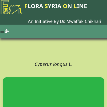
F
LORA
S
YRIA
O
N
L
INE
An Initiative By Dr.
Mwaffak Chikhali
Cyperus longus
L.